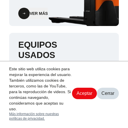
VER MÁS
EQUIPOS
USADOS
Explora nuestra selección
Este sitio web utiliza cookies para
equipos usados certificados o
mejorar la experiencia del usuario.
vende tu equipo de manera
También utilizamos cookies de
sencilla.
terceros, como las de YouTube,
para la reproducción de videos. Si
Aceptar
Cerrar
continúas navegando,
Agendar cita
consideramos que aceptas su
uso.
Más información sobre nuestras
políticas de privacidad.