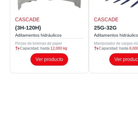
CASCADE
CASCADE
(3H-120H)
25G-32G
Aditamentos hidráulicos
Aditamentos hidráulic
Pinzas de bobinas de papel
Manipulador de cargas mú
Capacidad: hasta
12,000 kg
Capacidad: hasta
6,00
Ver producto
Ver produc