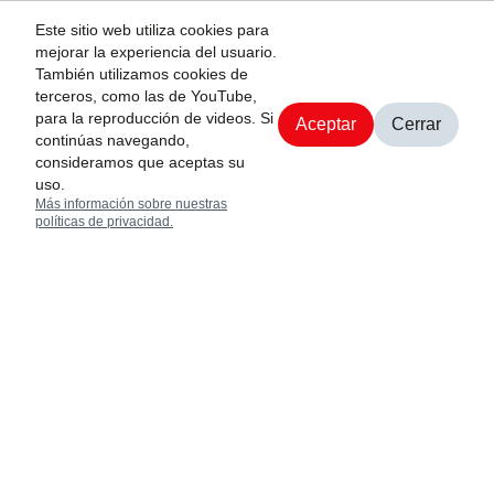
Este sitio web utiliza cookies para
mejorar la experiencia del usuario.
Interés
También utilizamos cookies de
terceros, como las de YouTube,
Desde su fundación
para la reproducción de videos. Si
Aceptar
Cerrar
Blog y noticias
en 1926, Toyota
continúas navegando,
Políticas de
Agendar cita
consideramos que aceptas su
Industries ha
privacidad
uso.
proporcionado
Más información sobre nuestras
Términos y
productos
políticas de privacidad.
condiciones
innovadores,
liderando cambios en
los tiempos durante
90 años.
Contacto