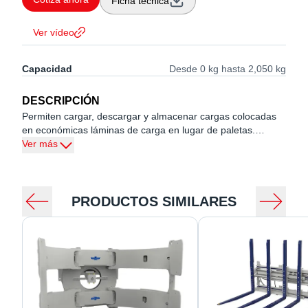
Ficha técnica
Ver vídeo
Capacidad
Desde 0 kg hasta 2,050 kg
DESCRIPCIÓN
Permiten cargar, descargar y almacenar cargas colocadas
en económicas láminas de carga en lugar de paletas.
Los productos típicamente manipulados con
Ver más
empujadores/recogedores Push/Pull son productos
embolsados, como semillas, productos agrícolas y cemento,
alimentos en cajas, dispositivos electrónicos, cosméticos y
bebidas embotelladas.
PRODUCTOS SIMILARES