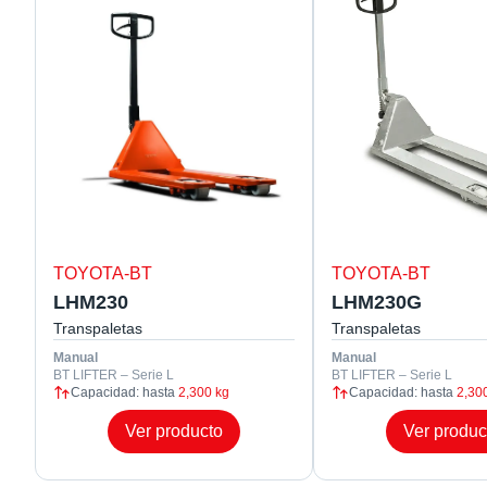
TOYOTA-BT
TOYOTA-BT
LHM230
LHM230G
Transpaletas
Transpaletas
Manual
Manual
BT LIFTER – Serie L
BT LIFTER – Serie L
Capacidad: hasta
2,300 kg
Capacidad: hasta
2,30
Ver producto
Ver produc