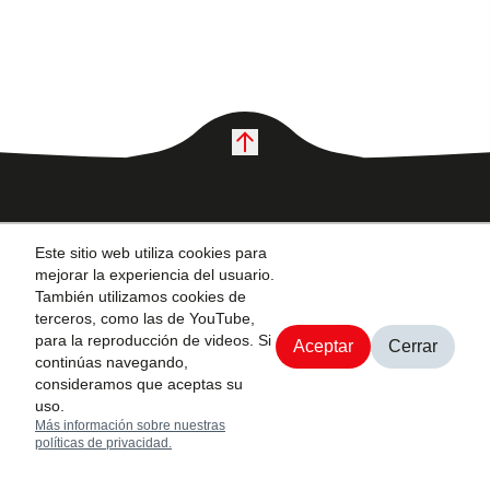
Interés
Este sitio web utiliza cookies para
mejorar la experiencia del usuario.
Desde su fundación
También utilizamos cookies de
Blog y noticias
en 1926, Toyota
terceros, como las de YouTube,
Políticas de
para la reproducción de videos. Si
Industries ha
Aceptar
Cerrar
privacidad
continúas navegando,
proporcionado
Agendar cita
consideramos que aceptas su
Términos y
productos
uso.
condiciones
innovadores,
Más información sobre nuestras
políticas de privacidad.
liderando cambios en
los tiempos durante