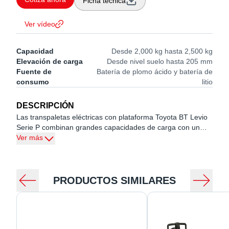
Ficha técnica
Ver vídeo
Capacidad
Desde 2,000 kg hasta 2,500 kg
Elevación de carga
Desde nivel suelo hasta 205 mm
Fuente de
Batería de plomo ácido y batería de
consumo
litio
DESCRIPCIÓN
Las transpaletas eléctricas con plataforma Toyota BT Levio
Serie P combinan grandes capacidades de carga con un
tamaño compacto líder en su clase.
Ver más
Altamente productivas gracias a su menor radio de giro para
mayor maniobrabilidad y alta velocidad, ideales para
manipulación de materiales que exijan gran rendimiento en
largos recorridos horizontales.
PRODUCTOS SIMILARES
Adecuados para aplicaciones de transporte de pallets,
preparación de pedidos y carga/descarga en espacios
reducidos como camiones y contenedores.