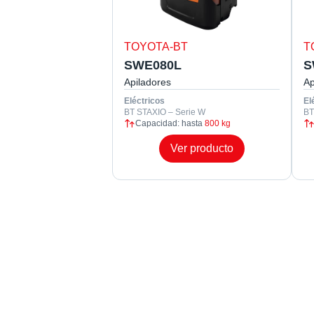
TOYOTA-BT
T
SWE080L
S
Apiladores
Ap
Eléctricos
El
BT STAXIO – Serie W
BT
Capacidad: hasta
800 kg
Ver producto