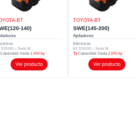
OYOTA-BT
TOYOTA-BT
WE(120-140)
SWE(145-200)
iladores
Apiladores
éctricos
Eléctricos
 STAXIO – Serie W
BT STAXIO – Serie W
Capacidad: hasta
1,400 kg
Capacidad: hasta
2,000 kg
Ver producto
Ver producto