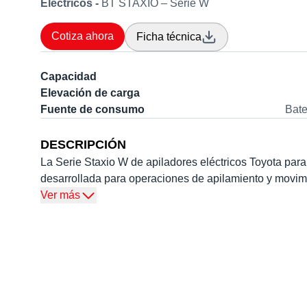
Eléctricos -
BT STAXIO – Serie W
Cotiza ahora
Ficha técnica
Capacidad
Elevación de carga
Fuente de consumo
Bate
DESCRIPCIÓN
La Serie Staxio W de apiladores eléctricos Toyota pa
desarrollada para operaciones de apilamiento y movimi
abiertos.
Ver más
Los modelos SWE120L-140L ofrecen un sistema de ele
para carga y descarga de pallets ; también para opera
Su diseño compacto y su maniobrabilidad hacen que estos
una amplia gama de aplicaciones en procesos logísticos
preparación de pedidos.
Dentro de la gama de los apiladores eléctricos Toyota