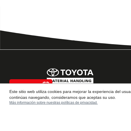
Agendar cita
Desde su fundación en 1926,
Este sitio web utiliza cookies para mejorar la experiencia del us
Toyota Industries ha
continúas navegando, consideramos que aceptas su uso.
proporcionado productos
Más información sobre nuestras políticas de privacidad.
innovadores, liderando cambios
en los tiempos durante 90 años.