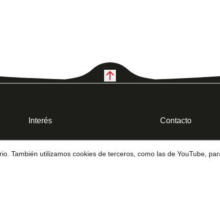
Interés
Contacto
Blog y noticias
Celular: (593
uario. También utilizamos cookies de terceros, como las de YouTube, par
Políticas de privacidad
Ubicación: G
Términos y condiciones
6.5
Ubicación: Qu
Albeniz