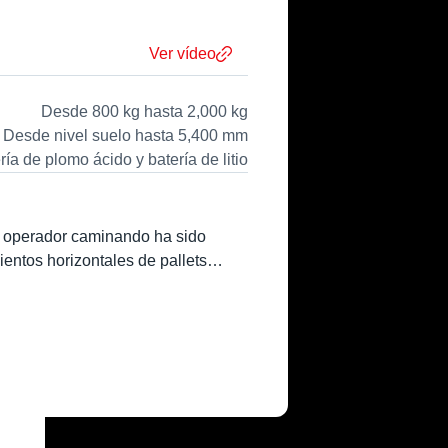
Ver vídeo
Desde 800 kg hasta 2,000 kg
Desde nivel suelo hasta 5,400 mm
ría de plomo ácido y batería de litio
ra operador caminando ha sido
entos horizontales de pallets
vación en los brazos de soporte
ciones en desniveles.
 modelos ​​​​​​​resulten idóneos en
, transporte horizontal y
 Bt Staxio Serie W podemos