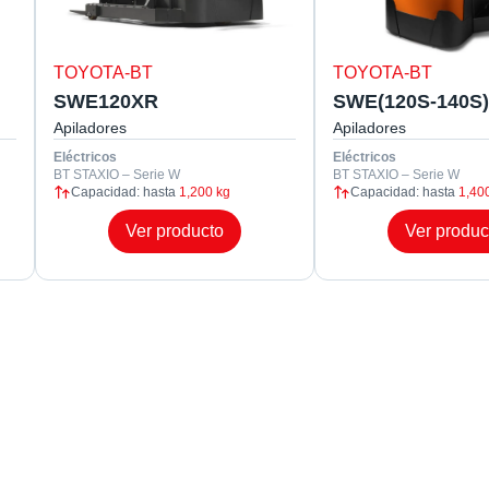
TOYOTA-BT
TOYOTA-BT
SWE120XR
SWE(120S-140S)
Apiladores
Apiladores
Eléctricos
Eléctricos
BT STAXIO – Serie W
BT STAXIO – Serie W
Capacidad: hasta
1,200 kg
Capacidad: hasta
1,40
Ver producto
Ver produc