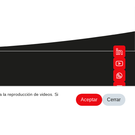
) 98 108 4997
a la reproducción de videos. Si
uayaquil, Av. Juan Tanca Marengo Km
Aceptar
Cerrar
ito, Av. Galo Plaza Lasso e Isaac