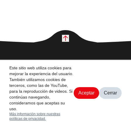
Interés
Este sitio web utiliza cookies para
mejorar la experiencia del usuario.
Desde su fundación
También utilizamos cookies de
Blog y noticias
en 1926, Toyota
terceros, como las de YouTube,
Políticas de
para la reproducción de videos. Si
Industries ha
Aceptar
Cerrar
privacidad
continúas navegando,
proporcionado
Agendar cita
consideramos que aceptas su
Términos y
productos
uso.
condiciones
innovadores,
Más información sobre nuestras
políticas de privacidad.
liderando cambios en
los tiempos durante