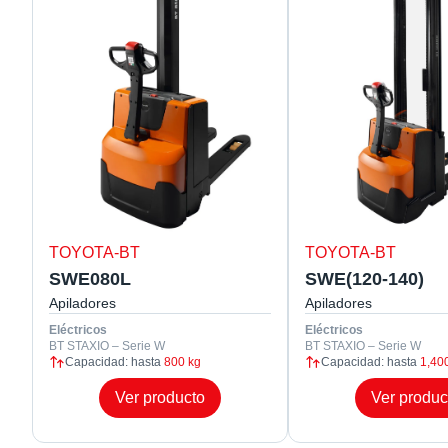
TOYOTA-BT
TOYOTA-BT
SWE080L
SWE(120-140)
Apiladores
Apiladores
Eléctricos
Eléctricos
BT STAXIO – Serie W
BT STAXIO – Serie W
Capacidad: hasta
800 kg
Capacidad: hasta
1,40
Ver producto
Ver produc