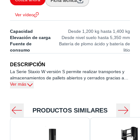
Ficha técnica
Ver vídeo
Capacidad
Desde 1,200 kg hasta 1,400 kg
Elevación de carga
Desde nivel suelo hasta 5,350 mm
Fuente de
Batería de plomo ácido y batería de
consumo
litio
DESCRIPCIÓN
La Serie Staxio W versión S permite realizar transportes y
almacenamientos de pallets abiertos y cerrados gracias a
sus brazos de soportes externos.
Ver más
Su diseño compacto y su maniobrabilidad hacen que estos
modelos ​​​​​​​resulten idóneos en una amplia gama de
aplicaciones en procesos logísticos, transporte horizontal y
preparación de pedidos.
PRODUCTOS SIMILARES
Dentro de la gama de los apiladores eléctricos Toyota Bt
Staxio Serie W podemos encontrar 11 referencias para
diferentes operaciones.